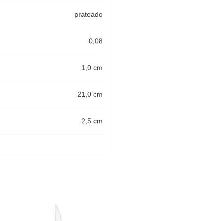
prateado
0,08
1,0 cm
21,0 cm
2,5 cm