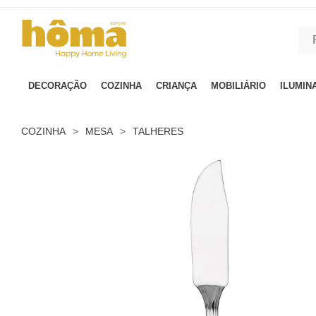
GTM-MFRK69Z true
DECORAÇÃO
COZINHA
CRIANÇA
MOBILIÁRIO
ILUMIN
COZINHA
>
MESA
>
TALHERES