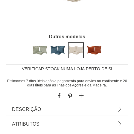
Outros modelos
VERIFICAR STOCK NUMA LOJA PERTO DE SI
Estimamos 7 dias úteis após o pagamento para envios no continente e 20
dias úteis para as ilhas dos Açores e da Madeira.
DESCRIÇÃO
Colcha e 2 capas de almofada LILOU cru
ATRIBUTOS
240x260cm | Encontre aqui tudo para um sono