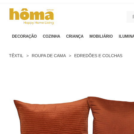
GTM-MFRK69Z true
DECORAÇÃO
COZINHA
CRIANÇA
MOBILIÁRIO
ILUMIN
TÊXTIL
>
ROUPA DE CAMA
>
EDREDÕES E COLCHAS