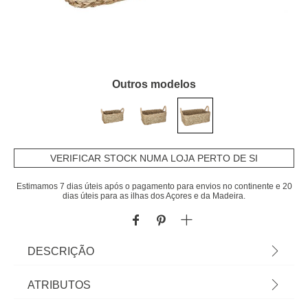
Outros modelos
VERIFICAR STOCK NUMA LOJA PERTO DE SI
Estimamos 7 dias úteis após o pagamento para envios no continente e 20
dias úteis para as ilhas dos Açores e da Madeira.
DESCRIÇÃO
Cesto decorativo seagrass natural retangular com
ATRIBUTOS
pegas, 14x27,5x43cm | Na hôma encontra os