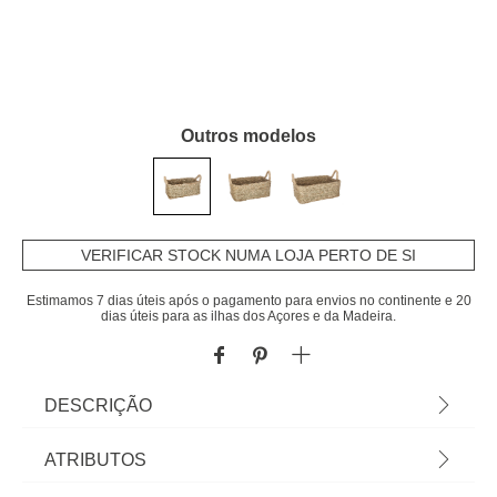
Outros modelos
VERIFICAR STOCK NUMA LOJA PERTO DE SI
Estimamos 7 dias úteis após o pagamento para envios no continente e 20
dias úteis para as ilhas dos Açores e da Madeira.
DESCRIÇÃO
Cesto decorativo seagrass natural retangular com
ATRIBUTOS
pegas. Na hôma encontra os melhores acessórios