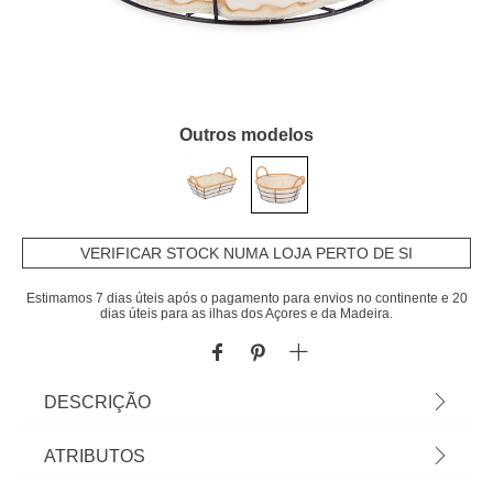
Outros modelos
VERIFICAR STOCK NUMA LOJA PERTO DE SI
Estimamos 7 dias úteis após o pagamento para envios no continente e 20
dias úteis para as ilhas dos Açores e da Madeira.
DESCRIÇÃO
Cesto De Pão Redondo Em Metal Com Asas 23cm
ATRIBUTOS
| Tudo o que a sua Mesa precisa está em homa.pt