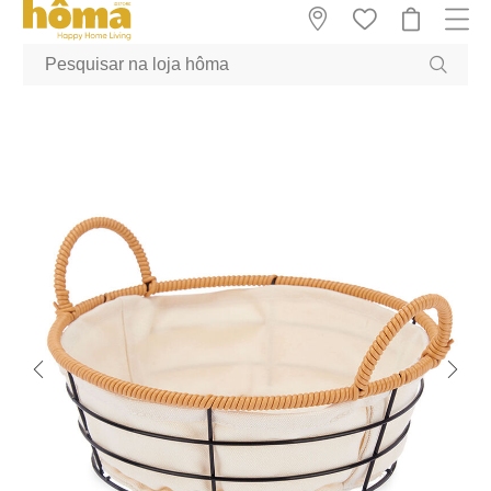
GTM-MFRK69Z true