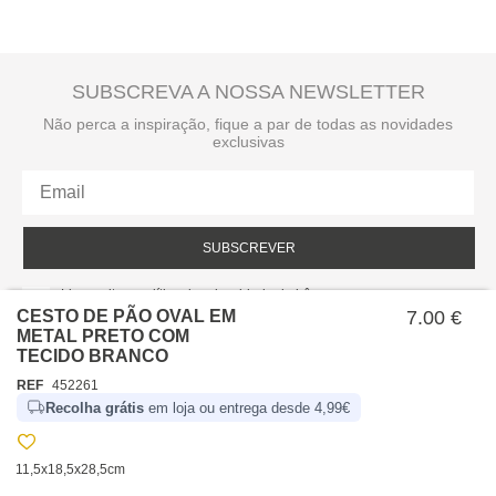
SUBSCREVA A NOSSA NEWSLETTER
Não perca a inspiração, fique a par de todas as novidades
exclusivas
SUBSCREVER
Li e aceito a política de privacidade da hôma.
Política de privacidade
CESTO DE PÃO OVAL EM
7.00 €
METAL PRETO COM
TECIDO BRANCO
REF
452261
Recolha grátis
em loja ou entrega desde 4,99€
11,5x18,5x28,5cm
SOBRE NÓS