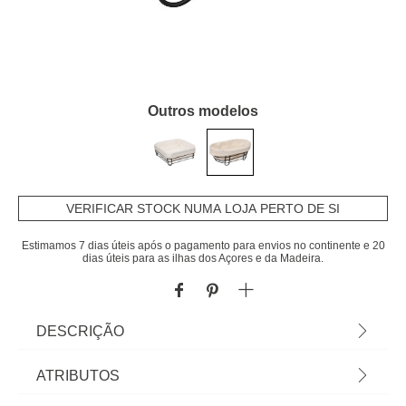
Outros modelos
VERIFICAR STOCK NUMA LOJA PERTO DE SI
Estimamos 7 dias úteis após o pagamento para envios no continente e 20
dias úteis para as ilhas dos Açores e da Madeira.
DESCRIÇÃO
Cesto De Pão Oval Em Metal Preto Com Tecido
ATRIBUTOS
Branco | 11,5x18,5x28,5cm | Capa