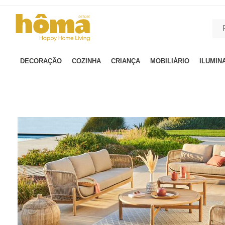
GTM-MFRK69Z true
DECORAÇÃO
COZINHA
CRIANÇA
MOBILIÁRIO
ILUMIN