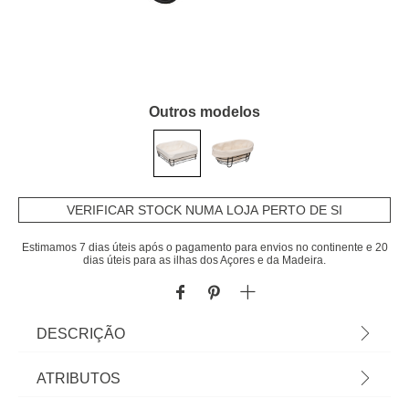
Outros modelos
VERIFICAR STOCK NUMA LOJA PERTO DE SI
Estimamos 7 dias úteis após o pagamento para envios no continente e 20
dias úteis para as ilhas dos Açores e da Madeira.
DESCRIÇÃO
Cesto De Pão Quadrado Em Metal Com Tecido
ATRIBUTOS
Branco | 10,5x25,5x25,5cm | Capa Removível |