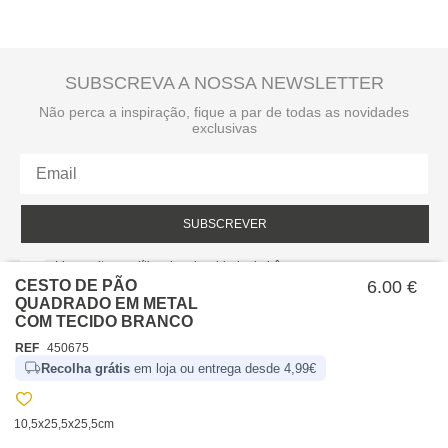
SUBSCREVA A NOSSA NEWSLETTER
Não perca a inspiração, fique a par de todas as novidades
exclusivas
SUBSCREVER
Li e aceito a política de privacidade da hôma.
Política de privacidade
CESTO DE PÃO
6.00 €
QUADRADO EM METAL
COM TECIDO BRANCO
REF
450675
Recolha grátis
em loja ou entrega desde 4,99€
10,5x25,5x25,5cm
SOBRE NÓS