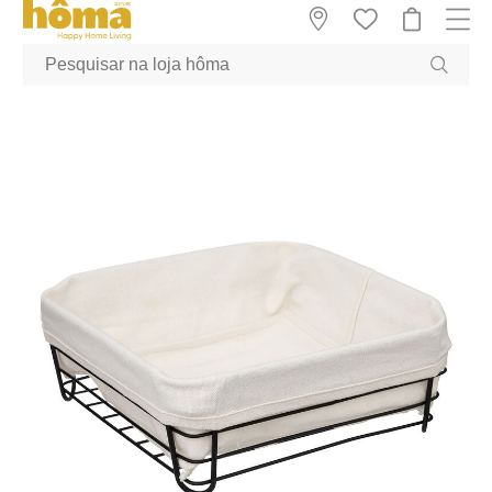
GTM-MFRK69Z true