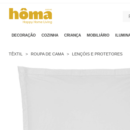
GTM-MFRK69Z true
DECORAÇÃO
COZINHA
CRIANÇA
MOBILIÁRIO
ILUMIN
TÊXTIL
>
ROUPA DE CAMA
>
LENÇÓIS E PROTETORES