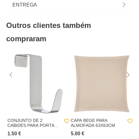
nossa coleção têxtil lar com propostas de roupa de
Material
algodão
ENTREGA
cama muito confortáveis: edredons, capas,
colchas, lençóis, almofadas para dormir... | Cor:
Cor
verde
Prazos de entrega:
Verde | Dimensão: 63x63cm | Material: Algodão |
Outros clientes também
Marca: Atmosphera
Peso do Produto
0,20
Entregas em Portugal continental:
até 7 dias úteis após o pagamento da
encomenda.
compraram
Altura
63,0 cm
Entregas na Madeira e nos Açores
: até 20 dias
Comprimento
0,3 cm
úteis após o pagamento da encomenda.
Largura
63,0 cm
Recolha numa loja física hôma:
Recolha em loja 24h (GRATUITO):
No checkout, iremos apresentar as lojas
hôma com stock disponível para levantar a sua encomenda num prazo
máximo de 24horas.
Recolha em loja (GRATUITO):
o cliente pode
escolher de entre uma lista de lojas hôma aquela
onde pretende proceder ao levantamento da
encomenda.
CONJUNTO DE 2
CAPA BEGE PARA
C
CABIDES PARA PORTA
ALMOFADA 63X63CM
A
EM INOX
A
Prazo p/ levantamento da encomenda
: 15 dias
1.50 €
5.00 €
5.
contados da data da notificação de disponível na