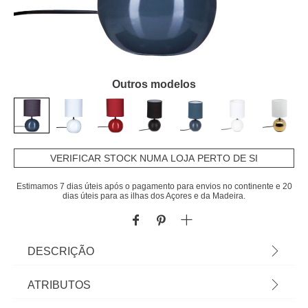
Outros modelos
VERIFICAR STOCK NUMA LOJA PERTO DE SI
Estimamos 7 dias úteis após o pagamento para envios no continente e 20
dias úteis para as ilhas dos Açores e da Madeira.
DESCRIÇÃO
Candeeiro De Mesa Timeo Bola Cinza Em
ATRIBUTOS
Cerâmica | 25x13cm | Lâmpada Não Incluída |