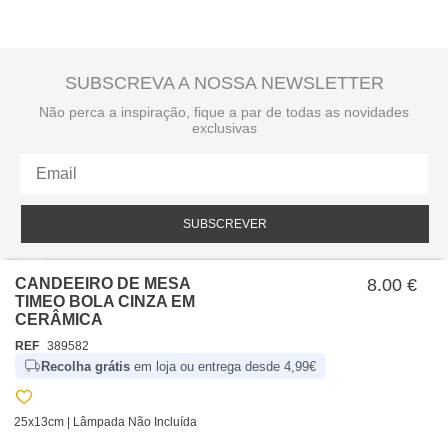
SUBSCREVA A NOSSA NEWSLETTER
Não perca a inspiração, fique a par de todas as novidades
exclusivas
SUBSCREVER
Li e aceito a política de privacidade da hôma.
Política de privacidade
CANDEEIRO DE MESA
8.00 €
TIMEO BOLA CINZA EM
CERÂMICA
REF
389582
Recolha grátis
em loja ou entrega desde 4,99€
25x13cm | Lâmpada Não Incluída
SOBRE NÓS