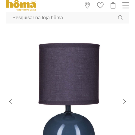
GTM-MFRK69Z true