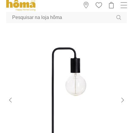
GTM-MFRK69Z true