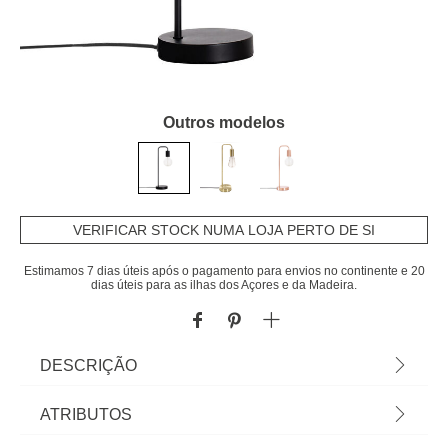
Outros modelos
VERIFICAR STOCK NUMA LOJA PERTO DE SI
Estimamos 7 dias úteis após o pagamento para envios no continente e 20
dias úteis para as ilhas dos Açores e da Madeira.
DESCRIÇÃO
Candeeiro De Mesa Keli Preto Em Metal |
ATRIBUTOS
45x13cm | Lâmpada Não Incluída | Comprimento