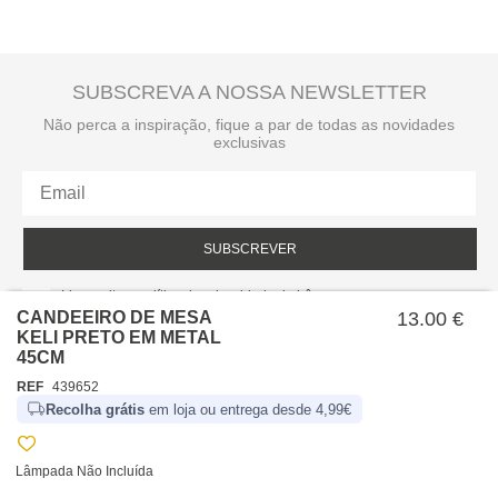
SUBSCREVA A NOSSA NEWSLETTER
Não perca a inspiração, fique a par de todas as novidades
exclusivas
SUBSCREVER
Li e aceito a política de privacidade da hôma.
Política de privacidade
CANDEEIRO DE MESA
13.00 €
KELI PRETO EM METAL
45CM
REF
439652
Recolha grátis
em loja ou entrega desde 4,99€
Lâmpada Não Incluída
SOBRE NÓS