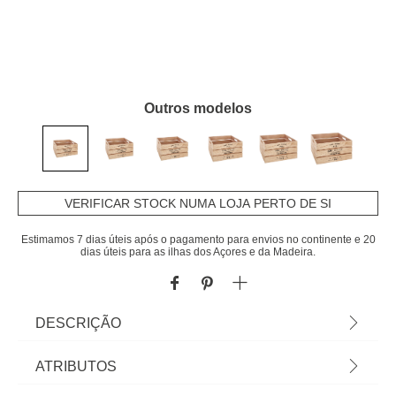
Outros modelos
VERIFICAR STOCK NUMA LOJA PERTO DE SI
Estimamos 7 dias úteis após o pagamento para envios no continente e 20
dias úteis para as ilhas dos Açores e da Madeira.
DESCRIÇÃO
Caixa em madeira factory natural tam. 1/6
ATRIBUTOS
12x25x15cm. Na hôma encontra uma grande