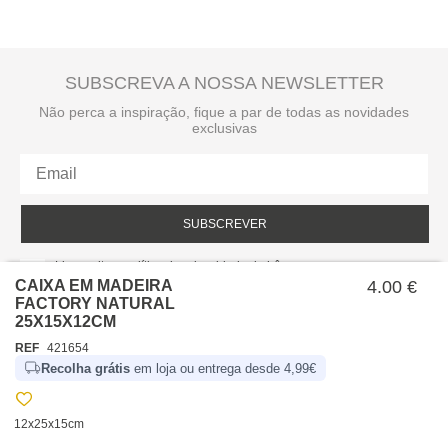
SUBSCREVA A NOSSA NEWSLETTER
Não perca a inspiração, fique a par de todas as novidades
exclusivas
SUBSCREVER
Li e aceito a política de privacidade da hôma.
Política de privacidade
CAIXA EM MADEIRA
4.00 €
FACTORY NATURAL
25X15X12CM
REF
421654
Recolha grátis
em loja ou entrega desde 4,99€
12x25x15cm
SOBRE NÓS