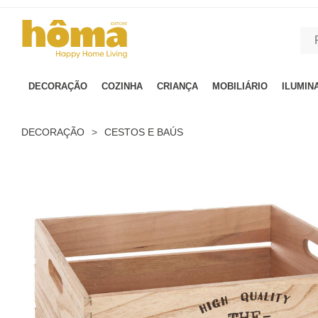
GTM-MFRK69Z true
DECORAÇÃO
COZINHA
CRIANÇA
MOBILIÁRIO
ILUMIN
DECORAÇÃO
>
CESTOS E BAÚS