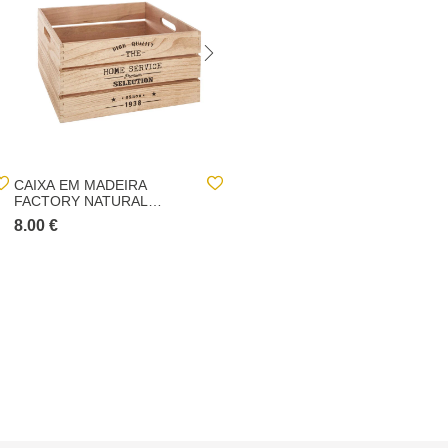
CAIXA EM MADEIRA
CAIXA EM MADEIRA
FACTORY NATURAL
FACTORY NATURAL
18X32X23CM
37X27X20CM
8.00 €
10.00 €