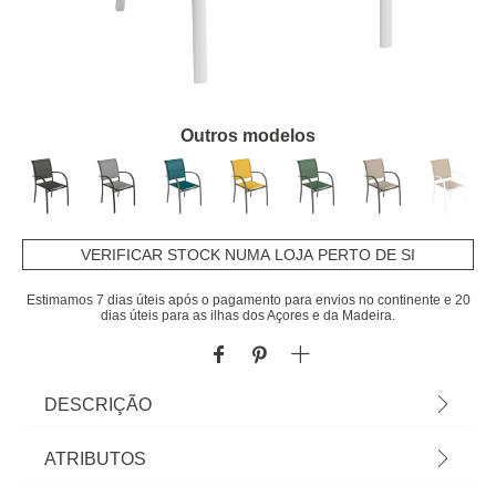
Outros modelos
VERIFICAR STOCK NUMA LOJA PERTO DE SI
Estimamos 7 dias úteis após o pagamento para envios no continente e 20
dias úteis para as ilhas dos Açores e da Madeira.
DESCRIÇÃO
Cadeira Com Braços Piazza Galet E Branco |
ATRIBUTOS
88x56x65cm | O cadeirão com braços Piazza, é