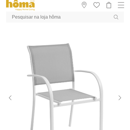
GTM-MFRK69Z true