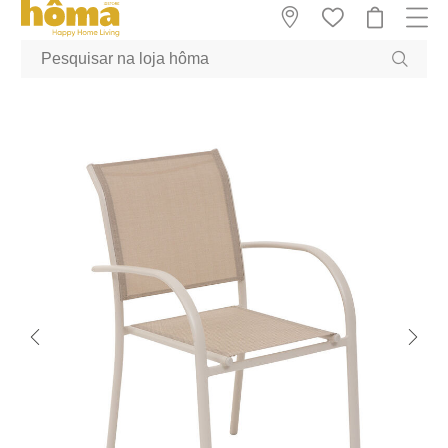
GTM-MFRK69Z true