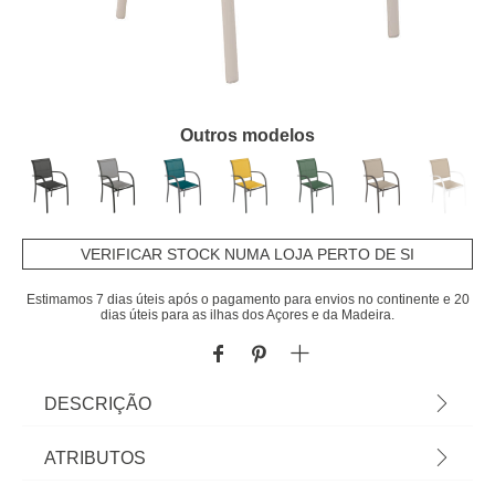
Outros modelos
VERIFICAR STOCK NUMA LOJA PERTO DE SI
Estimamos 7 dias úteis após o pagamento para envios no continente e 20
dias úteis para as ilhas dos Açores e da Madeira.
DESCRIÇÃO
Cadeira Com Braços Piazza Argile | 88x56x65cm |
ATRIBUTOS
Com linhas arredondadas e revestimento em