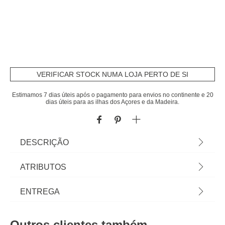
VERIFICAR STOCK NUMA LOJA PERTO DE SI
Estimamos 7 dias úteis após o pagamento para envios no continente e 20
dias úteis para as ilhas dos Açores e da Madeira.
DESCRIÇÃO
Wok Preto Com Cabo De Madeira 35cm | Não é
ATRIBUTOS
indicada para uso em placas de indução |
Revestimento antiaderente | Recomenda-se lavar
Material
ferro
ENTREGA
à mão | Descubra tudo para o seu fogão e forno
em homa.pt Panelas, frigideiras e caçarolas para
Peso do Produto
1,22
Prazos de entrega:
qualquer tipo de fogão. Encontre aqui os
Outros clientes também