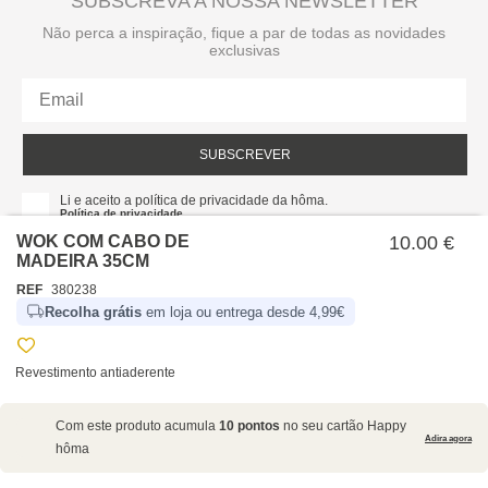
SUBSCREVA A NOSSA NEWSLETTER
Não perca a inspiração, fique a par de todas as novidades
exclusivas
SUBSCREVER
Li e aceito a política de privacidade da hôma.
Política de privacidade
WOK COM CABO DE
10.00 €
MADEIRA 35CM
REF
380238
Recolha grátis
em loja ou entrega desde 4,99€
Revestimento antiaderente
SOBRE NÓS
Com este produto acumula
10 pontos
no seu cartão Happy
EMPRESA
Adira agora
hôma
RECRUTAMENTO
POLÍTICAS