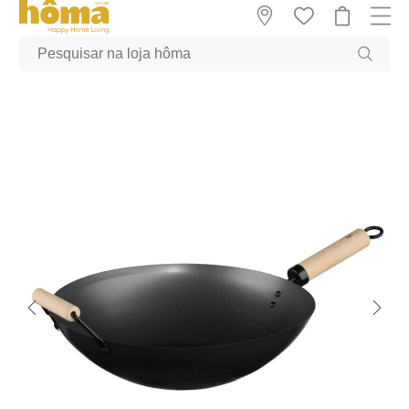
GTM-MFRK69Z true