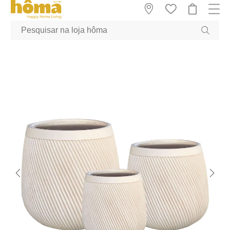
GTM-MFRK69Z true