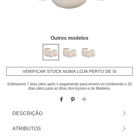
Outros modelos
VERIFICAR STOCK NUMA LOJA PERTO DE SI
Estimamos 7 dias úteis após o pagamento para envios no continente e 20
dias úteis para as ilhas dos Açores e da Madeira.
DESCRIÇÃO
Vaso em fibra de argila bege | 21x21x21cm | Cor:
ATRIBUTOS
bege | Dimensão: 21x21x21cm | Material: fibra de