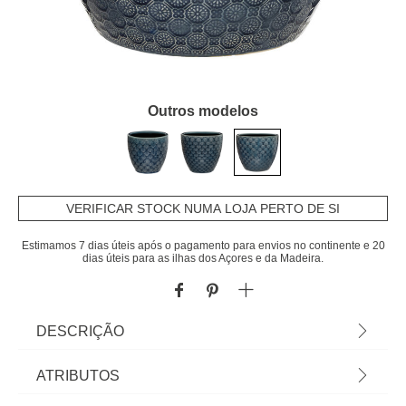
Outros modelos
VERIFICAR STOCK NUMA LOJA PERTO DE SI
Estimamos 7 dias úteis após o pagamento para envios no continente e 20
dias úteis para as ilhas dos Açores e da Madeira.
DESCRIÇÃO
Artigo disponível apenas para levantamento em
ATRIBUTOS
loja ou click & collect express. Vaso Azul Flor Em