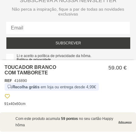
SUBSCREVA A NOSSA NEWSLETTER
Não perca a inspiração, fique a par de todas as novidades
exclusivas
SUBSCREVER
Li e aceito a política de privacidade da hôma.
Política de privacidade
TOUCADOR BRANCO
59.00 €
COM TAMBORETE
REF
416890
Recolha grátis
em loja ou entrega desde 4,99€
91x40x60cm
SOBRE NÓS
Com este produto acumula
59 pontos
no seu cartão Happy
EMPRESA
Adira agora
hôma
RECRUTAMENTO
POLÍTICAS