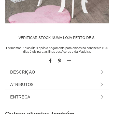
VERIFICAR STOCK NUMA LOJA PERTO DE SI
Estimamos 7 dias úteis após o pagamento para envios no continente e 20
dias úteis para as ilhas dos Açores e da Madeira.
DESCRIÇÃO
Toucador Branco Com Tamborete | 91x40x60cm |
ATRIBUTOS
Descubra a nossa coleção de mobiliário infantil!
Com hôma kids é fácil proporcionar aventuras e
Material
mdf
ENTREGA
mundos imaginários aos mais pequeninos.
Mobiliário para quarto de bebé e espaços para
Peso do Produto
11,30
Prazos de entrega:
brincar. | Cor: Branco | Dimensão: 91x40x60cm |
Outros clientes também