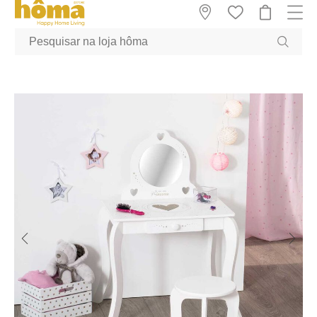
GTM-MFRK69Z true