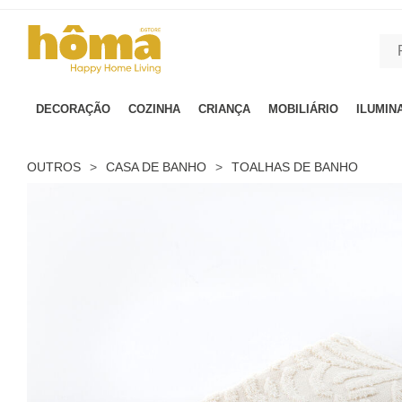
GTM-MFRK69Z true
DECORAÇÃO
COZINHA
CRIANÇA
MOBILIÁRIO
ILUMIN
OUTROS
>
CASA DE BANHO
>
TOALHAS DE BANHO