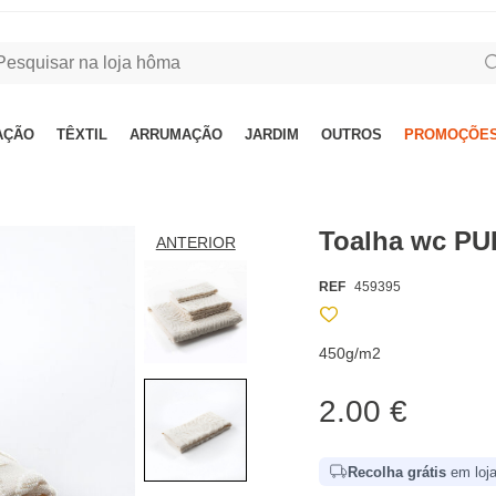
AÇÃO
TÊXTIL
ARRUMAÇÃO
JARDIM
OUTROS
PROMOÇÕES
Toalha wc PU
ANTERIOR
REF
459395
450g/m2
2.00 €
Recolha grátis
em loja