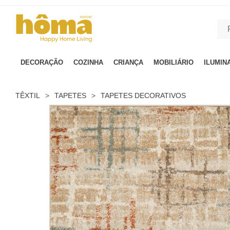
GTM-MFRK69Z true
DECORAÇÃO
COZINHA
CRIANÇA
MOBILIÁRIO
ILUMIN
TÊXTIL
>
TAPETES
>
TAPETES DECORATIVOS