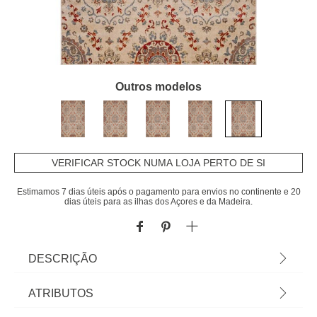
Outros modelos
VERIFICAR STOCK NUMA LOJA PERTO DE SI
Estimamos 7 dias úteis após o pagamento para envios no continente e 20
dias úteis para as ilhas dos Açores e da Madeira.
DESCRIÇÃO
Tapete Lene Bege 200x285cm | Artigo Exclusivo
ATRIBUTOS
Loja Online | Em homa.pt encontra tapetes para