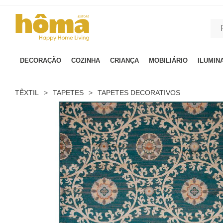
GTM-MFRK69Z true
DECORAÇÃO
COZINHA
CRIANÇA
MOBILIÁRIO
ILUMIN
TÊXTIL
>
TAPETES
>
TAPETES DECORATIVOS