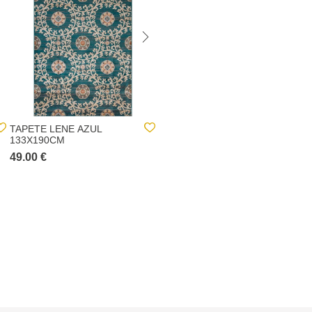
TAPETE LENE AZUL
TAPETE QUATRO BEGE
133X190CM
160X235CM
49.00 €
69.00 €