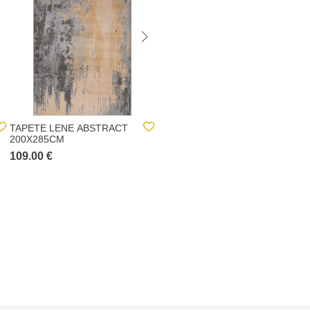
TAPETE LENE ABSTRACT
ALMOFADA PARA
200X285CM
ESPREGUIÇADEIRA
KORAI AMARELA
109.00 €
10.00 €