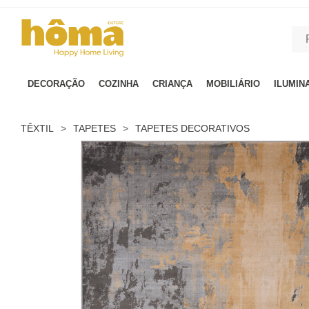
GTM-MFRK69Z true
DECORAÇÃO
COZINHA
CRIANÇA
MOBILIÁRIO
ILUMIN
TÊXTIL
>
TAPETES
>
TAPETES DECORATIVOS