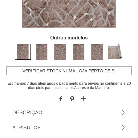
Outros modelos
VERIFICAR STOCK NUMA LOJA PERTO DE SI
Estimamos 7 dias úteis após o pagamento para envios no continente e 20
dias úteis para as ilhas dos Açores e da Madeira.
DESCRIÇÃO
Tapete Jad Dots Bege 80x150cm | Artigo Exclusivo
ATRIBUTOS
Loja Online | Em homa.pt encontra tapetes para