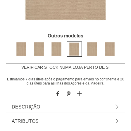
Outros modelos
VERIFICAR STOCK NUMA LOJA PERTO DE SI
Estimamos 7 dias úteis após o pagamento para envios no continente e 20
dias úteis para as ilhas dos Açores e da Madeira.
DESCRIÇÃO
Tapete ENDES bege 160x235cm | A coleção hôma
ATRIBUTOS
têxtil reune propostas únicas para personalizar a