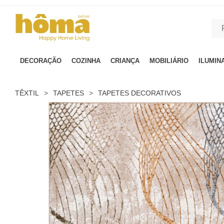
GTM-MFRK69Z true
DECORAÇÃO
COZINHA
CRIANÇA
MOBILIÁRIO
ILUMIN
TÊXTIL
>
TAPETES
>
TAPETES DECORATIVOS