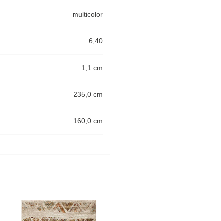
multicolor
6,40
1,1 cm
235,0 cm
160,0 cm