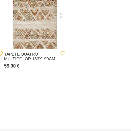
TAPETE QUATRO
TAPETE VIQI WAVES
MULTICOLOR 133X190CM
AMARELO 200X285CM
59.00 €
149.00 €