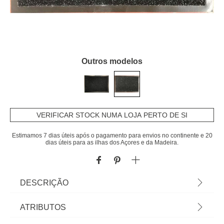
Outros modelos
VERIFICAR STOCK NUMA LOJA PERTO DE SI
Estimamos 7 dias úteis após o pagamento para envios no continente e 20
dias úteis para as ilhas dos Açores e da Madeira.
DESCRIÇÃO
Tapete De Entrada Preto 40x60cm | Cuide da
ATRIBUTOS
higiene e limpeza da casa com os acessórios e