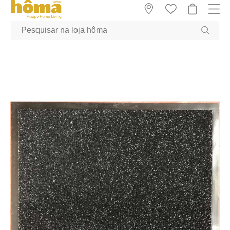
GTM-MFRK69Z true