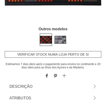
Outros modelos
VERIFICAR STOCK NUMA LOJA PERTO DE SI
Estimamos 7 dias úteis após o pagamento para envios no continente e 20
dias úteis para as ilhas dos Açores e da Madeira.
DESCRIÇÃO
Tapete De Entrada Nylon Quadrados Laranja
ATRIBUTOS
40x60cm | Cuide da higiene e limpeza da casa