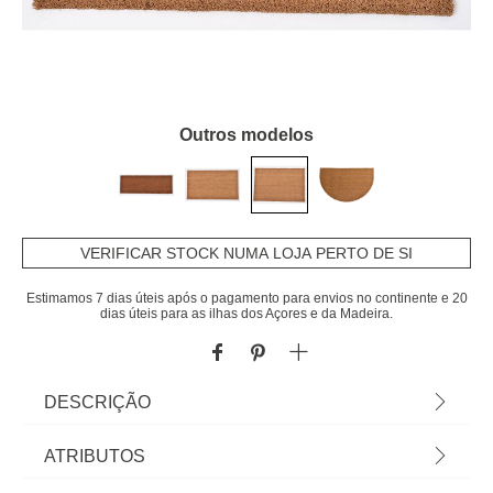
Outros modelos
VERIFICAR STOCK NUMA LOJA PERTO DE SI
Estimamos 7 dias úteis após o pagamento para envios no continente e 20
dias úteis para as ilhas dos Açores e da Madeira.
DESCRIÇÃO
Tapete De Entrada Natural 40x60cm | Cuide da
ATRIBUTOS
higiene e limpeza da casa com os acessórios e