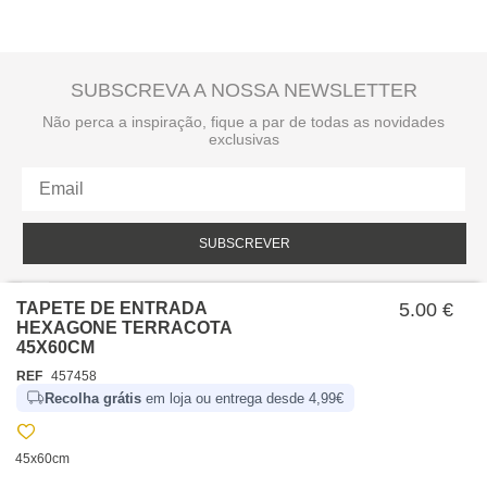
SUBSCREVA A NOSSA NEWSLETTER
Não perca a inspiração, fique a par de todas as novidades
exclusivas
SUBSCREVER
Li e aceito a política de privacidade da hôma.
Política de privacidade
TAPETE DE ENTRADA
5.00 €
HEXAGONE TERRACOTA
45X60CM
REF
457458
Recolha grátis
em loja ou entrega desde 4,99€
45x60cm
SOBRE NÓS