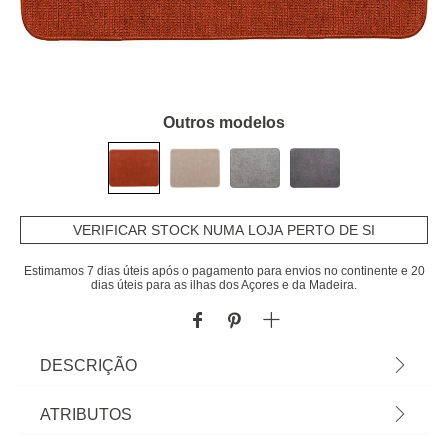
Outros modelos
VERIFICAR STOCK NUMA LOJA PERTO DE SI
Estimamos 7 dias úteis após o pagamento para envios no continente e 20
dias úteis para as ilhas dos Açores e da Madeira.
DESCRIÇÃO
Tapete De Entrada Hexagone Terracota 45x60cm |
ATRIBUTOS
Cuide da higiene e limpeza da casa com os