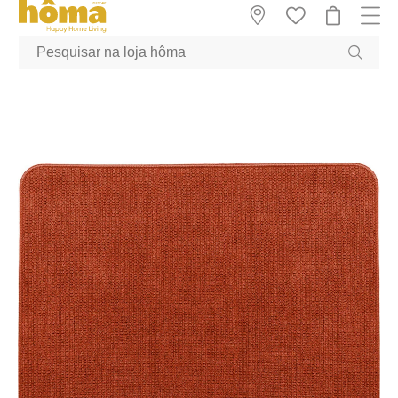
GTM-MFRK69Z true