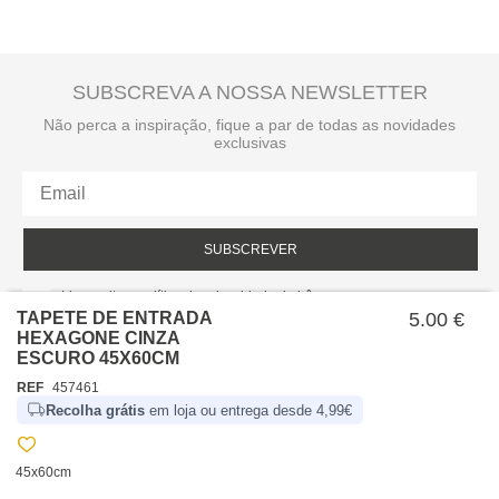
SUBSCREVA A NOSSA NEWSLETTER
Não perca a inspiração, fique a par de todas as novidades
exclusivas
SUBSCREVER
Li e aceito a política de privacidade da hôma.
Política de privacidade
TAPETE DE ENTRADA
5.00 €
HEXAGONE CINZA
ESCURO 45X60CM
REF
457461
Recolha grátis
em loja ou entrega desde 4,99€
45x60cm
SOBRE NÓS