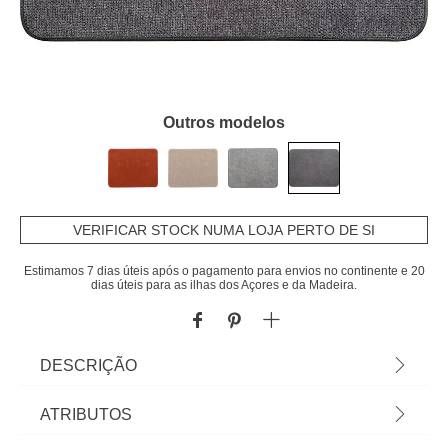
Outros modelos
VERIFICAR STOCK NUMA LOJA PERTO DE SI
Estimamos 7 dias úteis após o pagamento para envios no continente e 20
dias úteis para as ilhas dos Açores e da Madeira.
DESCRIÇÃO
Tapete De Entrada Hexagone Cinza Escuro
ATRIBUTOS
45x60cm | Cuide da higiene e limpeza da casa