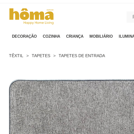
GTM-MFRK69Z true
DECORAÇÃO
COZINHA
CRIANÇA
MOBILIÁRIO
ILUMIN
TÊXTIL
>
TAPETES
>
TAPETES DE ENTRADA