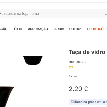
AÇÃO
TÊXTIL
ARRUMAÇÃO
JARDIM
OUTROS
PROMOÇÕES
Taça de vidr
REF
389170
12cm
2.20 €
Recolha grátis
em loja