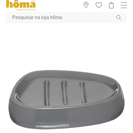
GTM-MFRK69Z true