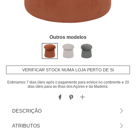
Outros modelos
VERIFICAR STOCK NUMA LOJA PERTO DE SI
Estimamos 7 dias úteis após o pagamento para envios no continente e 20
dias úteis para as ilhas dos Açores e da Madeira.
DESCRIÇÃO
Pufe NOA terracota em veludo 40x37cm |
ATRIBUTOS
Conheça os pufes e banquetas que temos para si.