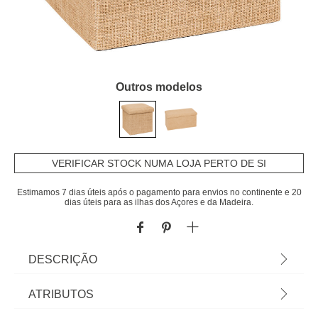
Outros modelos
VERIFICAR STOCK NUMA LOJA PERTO DE SI
Estimamos 7 dias úteis após o pagamento para envios no continente e 20
dias úteis para as ilhas dos Açores e da Madeira.
DESCRIÇÃO
Pufe mixmodul efeito juta em mdf 31x31cm |
ATRIBUTOS
Conheça os pufes e banquetas que temos para si.