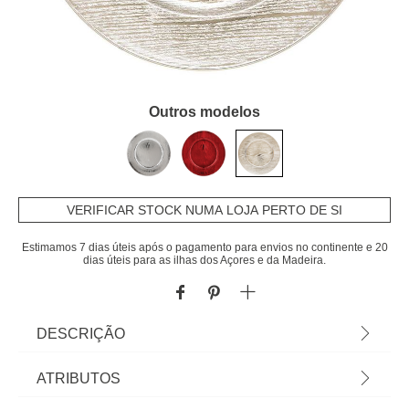
Outros modelos
VERIFICAR STOCK NUMA LOJA PERTO DE SI
Estimamos 7 dias úteis após o pagamento para envios no continente e 20
dias úteis para as ilhas dos Açores e da Madeira.
DESCRIÇÃO
Prato Marcador Efeito Madeira Dourado 33cm | As
ATRIBUTOS
sugestões para mesas de Natal da coleção hô! hô!