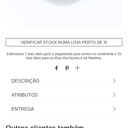
VERIFICAR STOCK NUMA LOJA PERTO DE SI
Estimamos 7 dias úteis após o pagamento para envios no continente e 20
dias úteis para as ilhas dos Açores e da Madeira.
DESCRIÇÃO
Prato De Sobremesa Land 21cm | Tudo o que a
ATRIBUTOS
sua Mesa precisa está em homa.pt Conheça a
nossa coleção de louças, copos, talheres, bases,
Material
cerâmica
ENTREGA
suportes, peças para servir... servir com Happy
Home Living, e tudo vai saber muito melhor! | Cor:
Cor
multicolor
Prazos de entrega:
Multicolor | Dimensão: 21,3cm | Material: Cerâmica
Outros clientes também