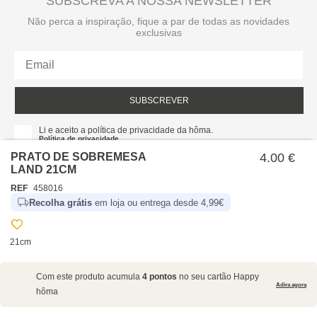
SUBSCREVA A NOSSA NEWSLETTER
Não perca a inspiração, fique a par de todas as novidades
exclusivas
SUBSCREVER
Li e aceito a política de privacidade da hôma.
Política de privacidade
PRATO DE SOBREMESA
4.00 €
LAND 21CM
REF
458016
Recolha grátis
em loja ou entrega desde 4,99€
21cm
SOBRE NÓS
Com este produto acumula
4 pontos
no seu cartão Happy
EMPRESA
Adira agora
hôma
RECRUTAMENTO
POLÍTICAS