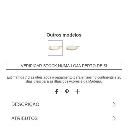
Outros modelos
VERIFICAR STOCK NUMA LOJA PERTO DE SI
Estimamos 7 dias úteis após o pagamento para envios no continente e 20
dias úteis para as ilhas dos Açores e da Madeira.
DESCRIÇÃO
Prato de apresentação INAYA branco em madeira
ATRIBUTOS
mango | Tudo o que a sua Mesa precisa está em