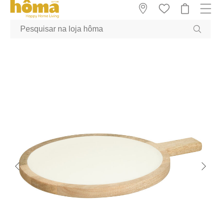
GTM-MFRK69Z true