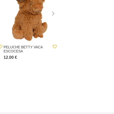
PELUCHE BETTY VACA
PORTA FOTOS COM LUA
ESCOCESA
18,5X3,9X39,5CM
12.00 €
6.00 €