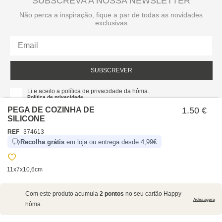
SUBSCREVA A NOSSA NEWSLETTER
Não perca a inspiração, fique a par de todas as novidades
exclusivas
SUBSCREVER
Li e aceito a política de privacidade da hôma.
Política de privacidade
PEGA DE COZINHA DE
1.50 €
SILICONE
REF
374613
Recolha grátis
em loja ou entrega desde 4,99€
11x7x10,6cm
SOBRE NÓS
Com este produto acumula
2 pontos
no seu cartão Happy
EMPRESA
Adira agora
hôma
RECRUTAMENTO
POLÍTICAS