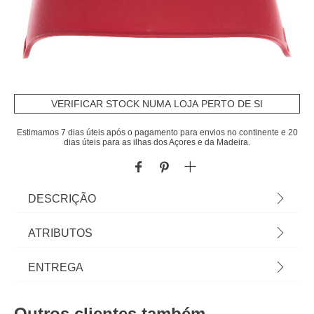
VERIFICAR STOCK NUMA LOJA PERTO DE SI
Estimamos 7 dias úteis após o pagamento para envios no continente e 20
dias úteis para as ilhas dos Açores e da Madeira.
DESCRIÇÃO
Pega De Cozinha De Silicone | 11x7x10,6cm |
ATRIBUTOS
Sabia que a sua Cozinha pode ser o lugar mais
feliz do mundo? Conheça a nossa gama de
Material
silicone
ENTREGA
utensílios para uma cozinha cheia de Happy Home
Living. Cozinhar com os utensílios certos é tão
Cor
multicolor
Prazos de entrega:
mais fácil! | Cor: Multicolor | Dimensão:
Outros clientes também