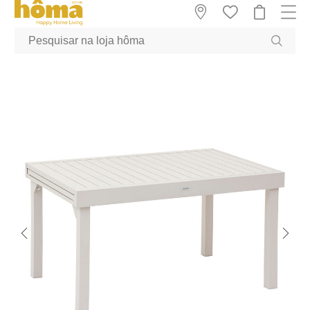
GTM-MFRK69Z true