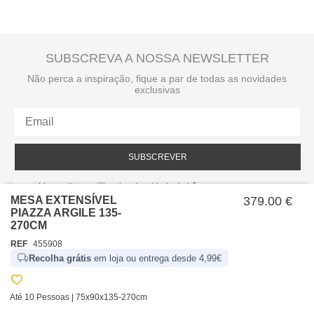
SUBSCREVA A NOSSA NEWSLETTER
Não perca a inspiração, fique a par de todas as novidades
exclusivas
SUBSCREVER
Li e aceito a política de privacidade da hôma.
Política de privacidade
MESA EXTENSÍVEL
379.00 €
PIAZZA ARGILE 135-
270CM
REF
455908
Recolha grátis
em loja ou entrega desde 4,99€
Até 10 Pessoas | 75x90x135-270cm
SOBRE NÓS