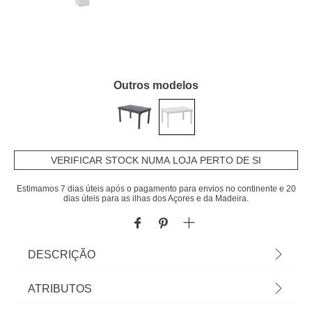
Outros modelos
VERIFICAR STOCK NUMA LOJA PERTO DE SI
Estimamos 7 dias úteis após o pagamento para envios no continente e 20
dias úteis para as ilhas dos Açores e da Madeira.
DESCRIÇÃO
Mesa Extensível Piazza Argile 135-270cm | Até 10
ATRIBUTOS
Pessoas | 75x90x135-270cm | Estrutura com