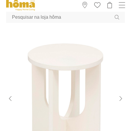
GTM-MFRK69Z true