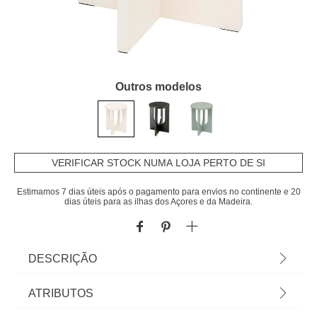
Outros modelos
VERIFICAR STOCK NUMA LOJA PERTO DE SI
Estimamos 7 dias úteis após o pagamento para envios no continente e 20
dias úteis para as ilhas dos Açores e da Madeira.
DESCRIÇÃO
Mesa de apoio BLOOM branca em mdf 40cm |
ATRIBUTOS
Conheça as mesas de apoio que temos para si. O