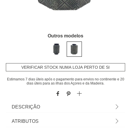
Outros modelos
VERIFICAR STOCK NUMA LOJA PERTO DE SI
Estimamos 7 dias úteis após o pagamento para envios no continente e 20
dias úteis para as ilhas dos Açores e da Madeira.
DESCRIÇÃO
Lanterna Com Pega Em Metal 38,5cm | Conheça a
ATRIBUTOS
nossa gama de lanternas decorativas. A melhor