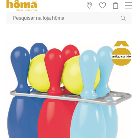
GTM-MFRK69Z true