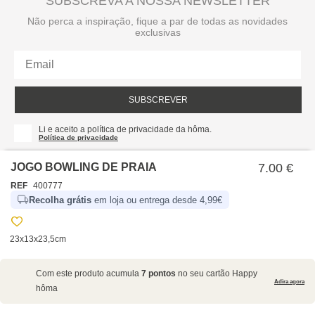
SUBSCREVA A NOSSA NEWSLETTER
Não perca a inspiração, fique a par de todas as novidades
exclusivas
SUBSCREVER
Li e aceito a política de privacidade da hôma.
Política de privacidade
JOGO BOWLING DE PRAIA
7.00 €
REF
400777
Recolha grátis
em loja ou entrega desde 4,99€
23x13x23,5cm
SOBRE NÓS
Com este produto acumula
7 pontos
no seu cartão Happy
EMPRESA
Adira agora
hôma
RECRUTAMENTO
POLÍTICAS