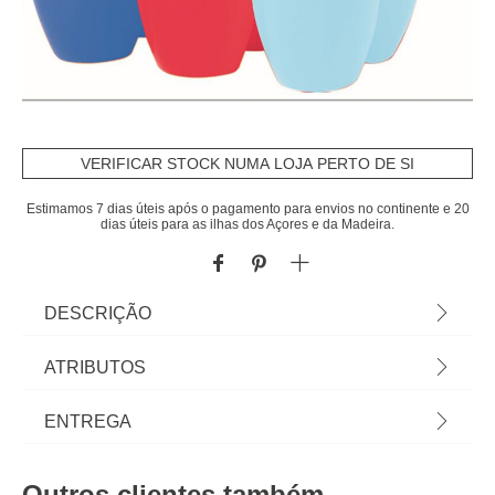
VERIFICAR STOCK NUMA LOJA PERTO DE SI
Estimamos 7 dias úteis após o pagamento para envios no continente e 20
dias úteis para as ilhas dos Açores e da Madeira.
DESCRIÇÃO
Jogo Bowling De Praia | Idade Recomendada: A
ATRIBUTOS
Partir dos 18 Meses | Cor: Multicolor | Dimensão:
23x13x23,5cm | Material: Polietileno | Marca: Intex
Material
polietileno
ENTREGA
Cor
multicolor
Prazos de entrega:
Outros clientes também