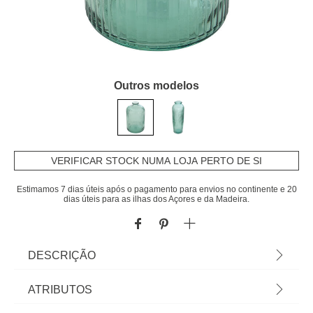
Outros modelos
VERIFICAR STOCK NUMA LOJA PERTO DE SI
Estimamos 7 dias úteis após o pagamento para envios no continente e 20
dias úteis para as ilhas dos Açores e da Madeira.
DESCRIÇÃO
Jarra LUZ verde 23cm | Vidro reciclado | Encontre
ATRIBUTOS
esta e outras jarras para decorar a sua casa. Os