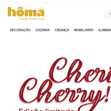
GTM-MFRK69Z true
DECORAÇÃO
COZINHA
CRIANÇA
MOBILIÁRIO
ILUMIN